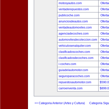
motosyautos.com
Oferta
ventaderepuestos.com
Oferta
publicoche.com
Oferta
anunciosdeautos.com
Oferta
ventadeautomoviles.com
Oferta
agenciadecoches.com
Oferta
automovilesdecoleccion.com
Oferta
vehiculosenalquiler.com
Oferta
clasificadoscoches.com
Oferta
clasificadosdecoches.com
Oferta
i-coches.com
Oferta
guiadelautomotor.com
Oferta
seguroparacoches.com
Oferta
repuestosautomotor.com
$590.
carroenventa.com
$899.
<< Categoria Anterior (Artes y Cultura)
Categoria Sigu