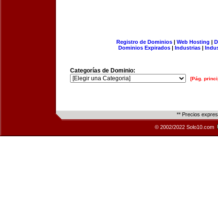
Registro de Dominios
|
Web Hosting
|
D
Dominios Expirados
|
Industrias
|
Indu
Categorías de Dominio:
[Pág. princi
** Precios expre
© 2002/2022 Solo10.com