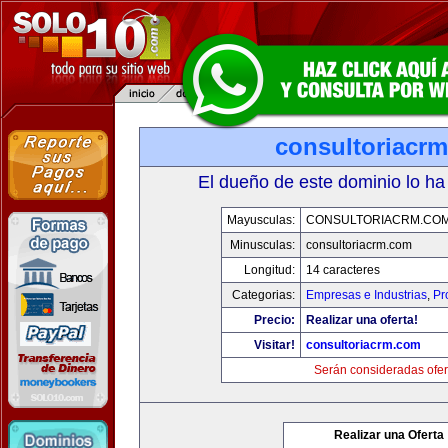
consultoriacr
El dueño de este dominio lo ha
Mayusculas:
CONSULTORIACRM.CO
Minusculas:
consultoriacrm.com
Longitud:
14 caracteres
Categorias:
Empresas e Industrias
,
Pr
Precio:
Realizar una oferta!
Visitar!
consultoriacrm.com
Serán consideradas ofer
Realizar una Oferta