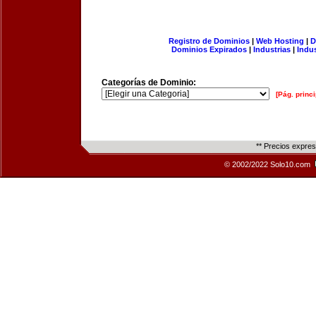
Registro de Dominios
|
Web Hosting
|
D
Dominios Expirados
|
Industrias
|
Indu
Categorías de Dominio:
[Pág. princi
** Precios expre
© 2002/2022 Solo10.com