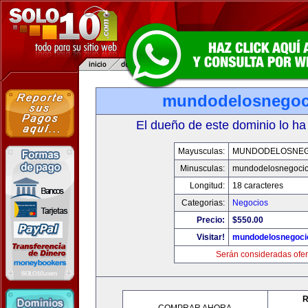
mundodelosnegoc
El dueño de este dominio lo ha
Mayusculas:
MUNDODELOSNEG
Minusculas:
mundodelosnegoci
Longitud:
18 caracteres
Categorias:
Negocios
Precio:
$550.00
Visitar!
mundodelosnegoci
Serán consideradas ofer
R