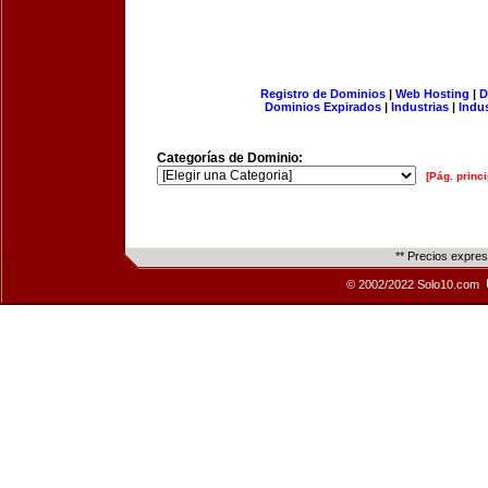
Registro de Dominios
|
Web Hosting
|
D
Dominios Expirados
|
Industrias
|
Indu
Categorías de Dominio:
[Pág. princi
** Precios expre
© 2002/2022 Solo10.com