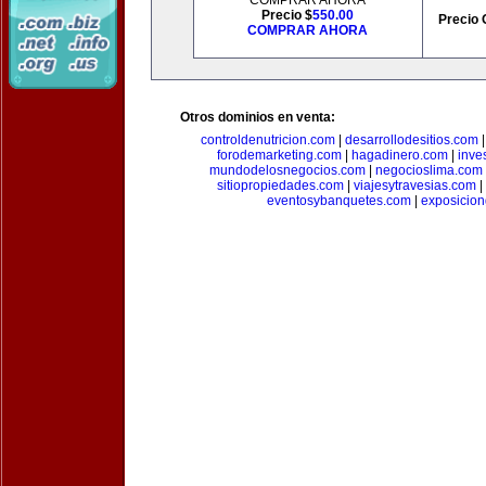
COMPRAR AHORA
Precio $
550.00
Precio 
COMPRAR AHORA
Otros dominios en venta:
controldenutricion.com
|
desarrollodesitios.com
forodemarketing.com
|
hagadinero.com
|
inve
mundodelosnegocios.com
|
negocioslima.com
sitiopropiedades.com
|
viajesytravesias.com
|
eventosybanquetes.com
|
exposicio