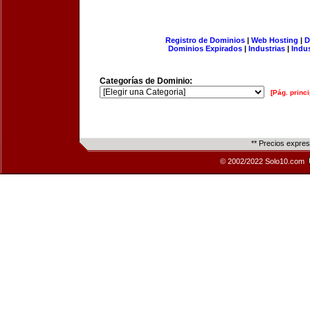
Registro de Dominios
|
Web Hosting
|
D
Dominios Expirados
|
Industrias
|
Indu
Categorías de Dominio:
[Pág. princi
** Precios expre
© 2002/2022 Solo10.com